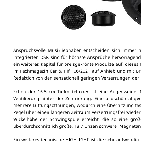
Anspruchsvolle Musikliebhaber entscheiden sich immer h
integrierten DSP, sind für höchste Ansprüche hervorrage
ein weiteres Kapitel für preisgekrönte Produkte auf, diese
im Fachmagazin Car & Hifi 06/2021 auf Anhieb und mit Br
Redaktion von den sensationell geringen Verzerrungen der L
Schon der 16,5 cm Tiefmitteltöner ist eine Augenweide.
Ventilierung hinter der Zentrierung. Eine bildschön abged
mehrere Lüftungsöffnungen, wodurch eine Überhitzung fast
Pegel über einen längeren Zeitraum verzerrungsfrei wiede
Wickelhöhe der Schwingspule erreicht, die so eine gro
überdurchschnittlich große, 13,7 Unzen schwere Magnetant
Ein weiteres technische HIGHLIGHT ist die sehr aufwendig